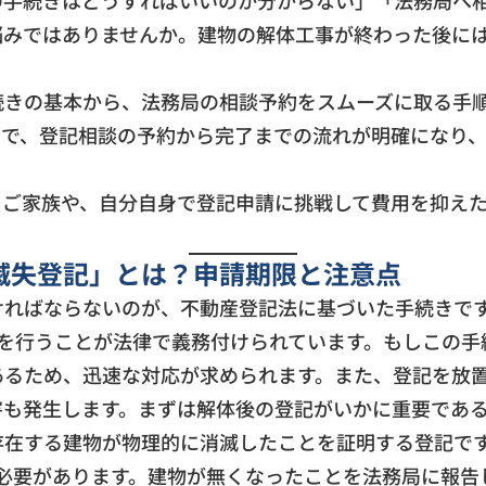
の手続きはどうすればいいのか分からない」「法務局へ
悩みではありませんか。建物の解体工事が終わった後に
続きの基本から、法務局の相談予約をスムーズに取る手
とで、登記相談の予約から完了までの流れが明確になり
るご家族や、自分自身で登記申請に挑戦して費用を抑え
滅失登記」とは？申請期限と注意点
ければならないのが、不動産登記法に基づいた手続きで
を行うことが法律で義務付けられています。もしこの手
あるため、迅速な対応が求められます。また、登記を放
害も発生します。まずは解体後の登記がいかに重要であ
存在する建物が物理的に消滅したことを証明する登記で
う必要があります。建物が無くなったことを法務局に報告