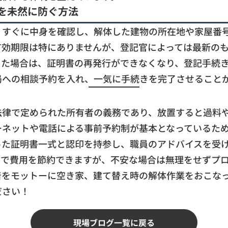
を未然に防ぐ方法
、すぐに中身を確認し、解体した建物の所在地や家屋番
有効期限は特にありませんが、登記官によっては最新の
った場合は、証明書の再発行ができなくなり、登記手続
局への相談予約を入れ、一気に手続きを完了させること
法律で定められた所有者の義務であり、放置すると過料
ーネットや電話による事前予約制が基本となっているた
った証明書一式と認印を持参し、職員のアドバイスを受
とで費用を節約できますが、不安な場合は無理をせずプ
着をモットーに空き家、建て替え時の解体作業をおこな
ださい！
現場ブログ一覧に戻る