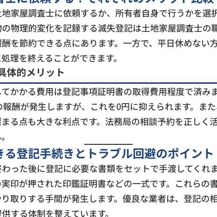
土地家屋調査士に依頼するか、所有者自身で行うかを選
物の物理的変化を記録する滅失登記は土地家屋調査士の
報酬を節約できる点にあります。一方で、平日休めない
に処理を終えることができます。
具体的メリット
してかかる費用は登記事項証明書の取得費用程度で済み
の報酬が発生しますが、これを0円に抑えられます。ま
深まる点も大きな利点です。法務局の相談予約を正しく
ん。
きる登記手続きとトラブル回避のポイント
終わった後に登記に必要な書類をセットで手渡してくれ
の実印が押された印鑑証明書などの一式です。これらの
やり取りする手間が発生します。優良な業者は、登記の
提供する体制を整えています。