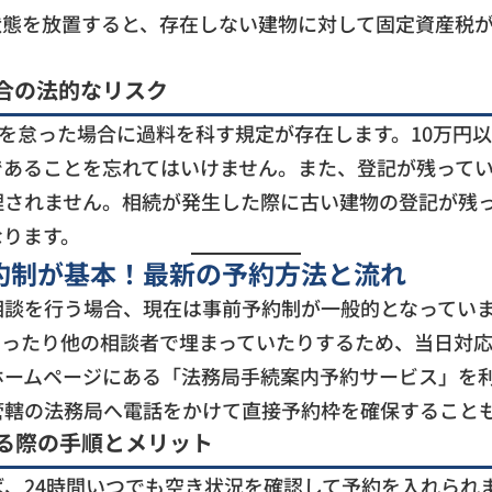
状態を放置すると、存在しない建物に対して固定資産税
合の法的なリスク
請を怠った場合に過料を科す規定が存在します。10万円
であることを忘れてはいけません。また、登記が残って
理されません。相続が発生した際に古い建物の登記が残
なります。
約制が基本！最新の予約方法と流れ
相談を行う場合、現在は事前予約制が一般的となってい
あったり他の相談者で埋まっていたりするため、当日対
ホームページにある「法務局手続案内予約サービス」を
管轄の法務局へ電話をかけて直接予約枠を確保すること
る際の手順とメリット
、24時間いつでも空き状況を確認して予約を入れられ