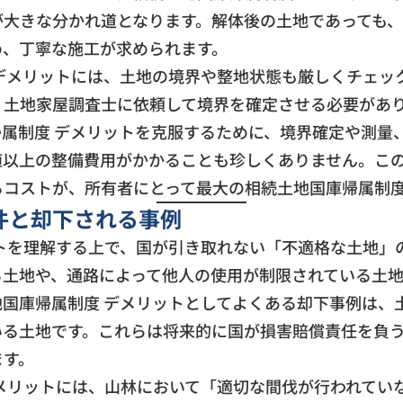
が大きな分かれ道となります。解体後の土地であっても
め、丁寧な施工が求められます。
デメリットには、土地の境界や整地状態も厳しくチェッ
、土地家屋調査士に依頼して境界を確定させる必要があ
属制度 デメリットを克服するために、境界確定や測量
値以上の整備費用がかかることも珍しくありません。こ
コストが、所有者にとって最大の相続土地国庫帰属制度
件と却下される事例
トを理解する上で、国が引き取れない「不適格な土地」
る土地や、通路によって他人の使用が制限されている土
国庫帰属制度 デメリットとしてよくある却下事例は、
いる土地です。これらは将来的に国が損害賠償責任を負
ます。
メリットには、山林において「適切な間伐が行われてい