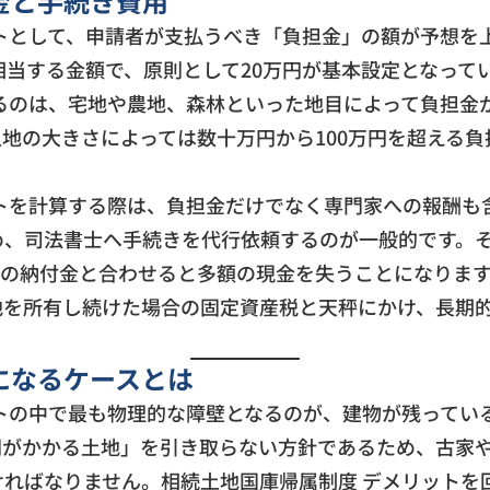
金と手続き費用
トとして、申請者が支払うべき「負担金」の額が予想を
相当する金額で、原則として20万円が基本設定となって
るのは、宅地や農地、森林といった地目によって負担金
地の大きさによっては数十万円から100万円を超える
トを計算する際は、負担金だけでなく専門家への報酬も
、司法書士へ手続きを代行依頼するのが一般的です。その
の納付金と合わせると多額の現金を失うことになります
地を所有し続けた場合の固定資産税と天秤にかけ、長期
になるケースとは
トの中で最も物理的な障壁となるのが、建物が残ってい
間がかかる土地」を引き取らない方針であるため、古家
ればなりません。相続土地国庫帰属制度 デメリットを