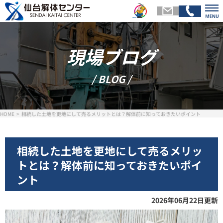
現場ブログ
トップページ
会社
/ BLOG /
解体メニュー
基礎
HOME
相続した土地を更地にして売るメリットとは？解体前に知っておきたいポイント
スタッフ紹介
施工
相続した土地を更地にして売るメリッ
トとは？解体前に知っておきたいポイ
お客様の声
現場ブ
ント
2026年06月22日更新
お問い合わせ