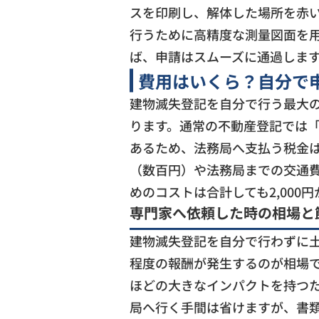
スを印刷し、解体した場所を赤
行うために高精度な測量図面を
ば、申請はスムーズに通過しま
費用はいくら？自分で
建物滅失登記を自分で行う最大
ります。通常の不動産登記では
あるため、法務局へ支払う税金
（数百円）や法務局までの交通
めのコストは合計しても2,000
専門家へ依頼した時の相場と
建物滅失登記を自分で行わずに土
程度の報酬が発生するのが相場
ほどの大きなインパクトを持つ
局へ行く手間は省けますが、書