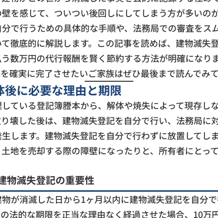
の壁を感じて、ついつい後回しにしてしまう方が多いの
自分で行うための具体的な手順や、法務局での審査をス
いて徹底的に解説します。この記事を読めば、建物滅失
払う数万円の代行報酬を賢く節約する方法が明確になり
記を確実に完了させたいご家族はぜひ最後まで読んでみ
体後に必要な理由と期限
理している登記簿謄本から、解体や焼失によって現存し
取り壊した後は、建物滅失登記を自分で行い、法務局に
発生します。建物滅失登記を自分で行わずに放置してし
、土地を売却する際の障壁になったりと、所有者にとっ
建物滅失登記の重要性
建物が消滅した日から1ヶ月以内に建物滅失登記を自分
の法的な期限を正当な理由なく経過させた場合、10万