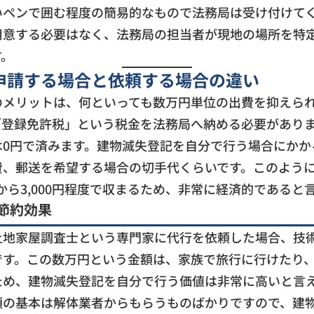
いペンで囲む程度の簡易的なもので法務局は受け付けて
用意する必要はなく、法務局の担当者が現地の場所を特
す。
申請する場合と依頼する場合の違い
のメリットは、何といっても数万円単位の出費を抑えら
「登録免許税」という税金を法務局へ納める必要があり
は0円で済みます。建物滅失登記を自分で行う場合にかか
費、郵送を希望する場合の切手代くらいです。このよう
円から3,000円程度で収まるため、非常に経済的であると
節約効果
地家屋調査士という専門家に代行を依頼した場合、技術
です。この数万円という金額は、家族で旅行に行けたり
ため、建物滅失登記を自分で行う価値は非常に高いと言
類の基本は解体業者からもらうものばかりですので、建