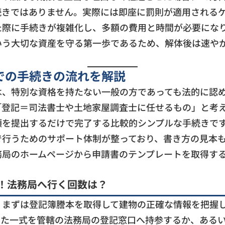
続きではありません。実際には即座に罰則が適用される
た際に手続きが複雑化し、多額の費用と時間が必要にな
いう大切な資産を守る第一歩であるため、解体後は速や
での手続きの流れを解説
は、特別な資格を持たない一般の方であっても法的に認
「登記＝司法書士や土地家屋調査士に任せるもの」と考
類を提出するだけで完了する比較的シンプルな手続きで
で行うためのサポート体制が整っており、書き方の見本
務局のホームページから申請書のテンプレートを取得す
！法務局へ行く回数は？
、まずは登記簿謄本を取得して建物の正確な情報を把握
した一式を管轄の法務局の登記窓口へ持参するか、ある