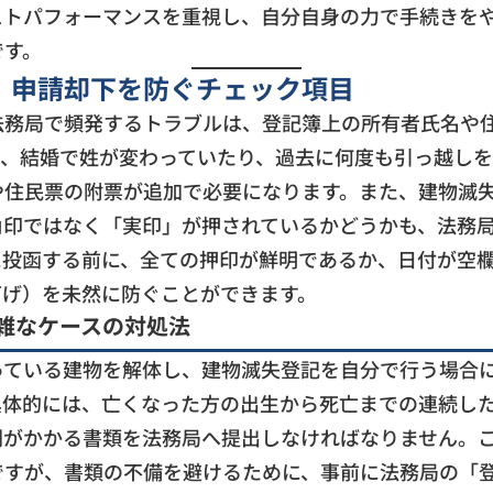
ストパフォーマンスを重視し、自分自身の力で手続きを
です。
｜申請却下を防ぐチェック項目
法務局で頻発するトラブルは、登記簿上の所有者氏名や
ば、結婚で姓が変わっていたり、過去に何度も引っ越し
や住民票の附票が追加で必要になります。また、建物滅
角印ではなく「実印」が押されているかどうかも、法務
に投函する前に、全ての押印が鮮明であるか、日付が空
下げ）を未然に防ぐことができます。
雑なケースの対処法
っている建物を解体し、建物滅失登記を自分で行う場合
具体的には、亡くなった方の出生から死亡までの連続し
間がかかる書類を法務局へ提出しなければなりません。
ですが、書類の不備を避けるために、事前に法務局の「