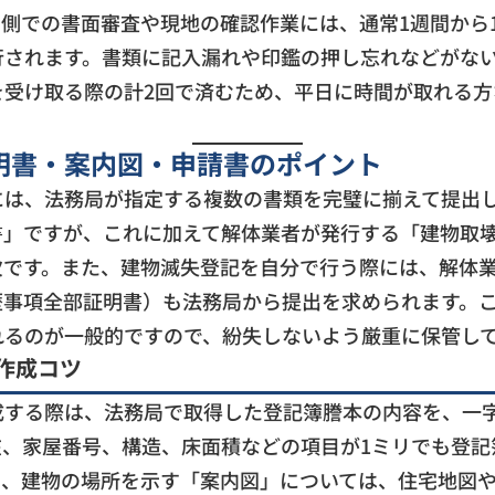
側での書面審査や現地の確認作業には、通常1週間から
行されます。書類に記入漏れや印鑑の押し忘れなどがな
を受け取る際の計2回で済むため、平日に時間が取れる
明書・案内図・申請書のポイント
には、法務局が指定する複数の書類を完璧に揃えて提出
書」ですが、これに加えて解体業者が発行する「建物取
欠です。また、建物滅失登記を自分で行う際には、解体
歴事項全部証明書）も法務局から提出を求められます。
れるのが一般的ですので、紛失しないよう厳重に保管し
作成コツ
成する際は、法務局で取得した登記簿謄本の内容を、一
在、家屋番号、構造、床面積などの項目が1ミリでも登記
た、建物の場所を示す「案内図」については、住宅地図