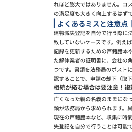
れほど膨大ではありません。コ
の満足度も大きく向上するはず
よくあるミスと注意点
建物滅失登記を自分で行う際に
致していないケースです。例え
記録を更新するための戸籍謄本
た解体業者の証明書に、会社の
つです。書類を法務局のポスト
認することで、申請の却下（取
相続が絡む場合は要注意！複
亡くなった親の名義のままにな
類が法務局から求められます。
現在の戸籍謄本など、収集に時
失登記を自分で行うことは可能