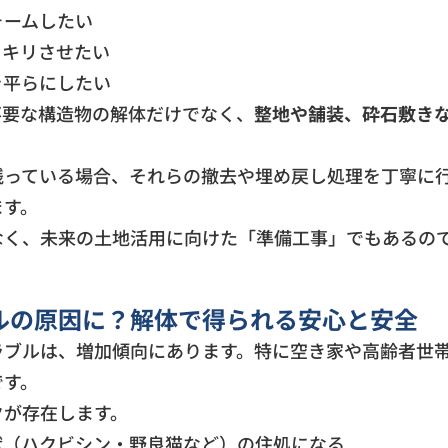
ォームしたい
ッキリさせたい
を平らにしたい
不要な構造物の解体だけでなく、
整地や舗装、砕石敷き
残っている場合、それらの撤去や埋め戻し処理を丁寧に
ます。
なく、未来の土地活用に向けた「準備工事」でもあるの
ルの原因に？解体で得られる安心と安全
ラブルは、増加傾向にあります。特に空き家や高齢者世
です。
クが存在します。
獣（ハクビシン・野良猫など）の住処になる