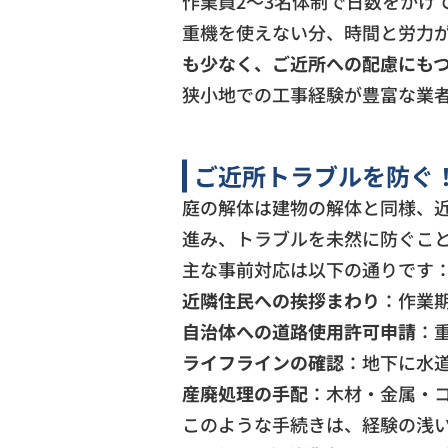
作業員2～3名体制で日数をかけ
重機を使えない分、時間と労力
も少なく、ご近所への配慮にも
狭小地での工事経験が豊富な業
ご近所トラブルを防ぐ
庭の解体は建物の解体と同様、
進み、トラブルを未然に防ぐこ
主な事前対応は以下の通りです
近隣住民への挨拶まわり
：作業
自治体への道路使用許可申請
：
ライフラインの確認
：地下に水
産廃処理の手配
：木材・金属・
このような手続きは、経験の浅