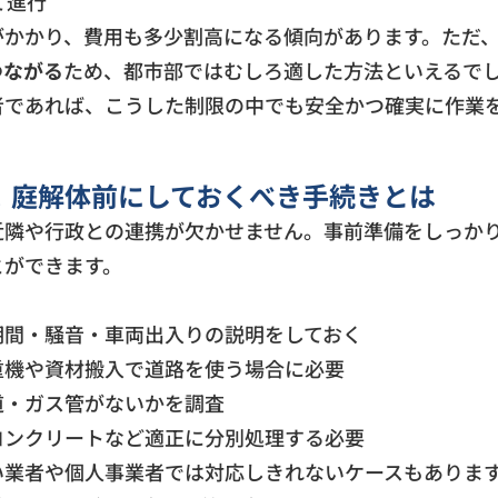
て進行
がかかり、費用も多少割高になる傾向があります。ただ
つながる
ため、都市部ではむしろ適した方法といえるで
者であれば、こうした制限の中でも安全かつ確実に作業
！庭解体前にしておくべき手続きとは
近隣や行政との連携が欠かせません。事前準備をしっか
とができます。
：
期間・騒音・車両出入りの説明をしておく
重機や資材搬入で道路を使う場合に必要
道・ガス管がないかを調査
コンクリートなど適正に分別処理する必要
い業者や個人事業者では対応しきれないケースもありま