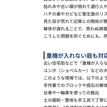
枯れ木や古い塀が倒れて通行人
ハチの巣やカビなど衛生面のリ
見た目が荒れて近隣との関係が
解体が遅れることで、思わぬ損
こうした問題を防ぐためにも、
重機が入れない庭も対
古い住宅街などで「重機が入ら
ユンボ（ショベルカー）などの
このような現場では、以下のよ
手作業でのブロックや庭石の解
台車や一輪車を使っての搬出
土の掘削・整地も手工具で丁寧