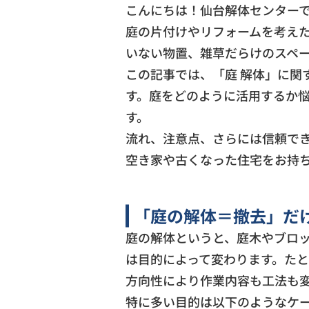
こんにちは！仙台解体センター
庭の片付けやリフォームを考えた
いない物置、雑草だらけのスペ
この記事では、「庭 解体」に関
す。庭をどのように活用するか
す。 この
流れ、注意点、さらには信頼で
空き家や古くなった住宅をお持
「庭の解体＝撤去」だ
庭の解体というと、庭木やブロ
は目的によって変わります。た
方向性により作業内容も工法も
特に多い目的は以下のようなケ