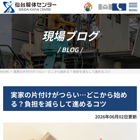
現場ブログ
トップページ
会社
/ BLOG /
解体メニュー
基礎
HOME
実家の片付けがつらい…どこから始める？負担を減らして進めるコツ
スタッフ紹介
施工
実家の片付けがつらい…どこから始め
る？負担を減らして進めるコツ
お客様の声
現場ブ
2026年06月02日更新
お問い合わせ