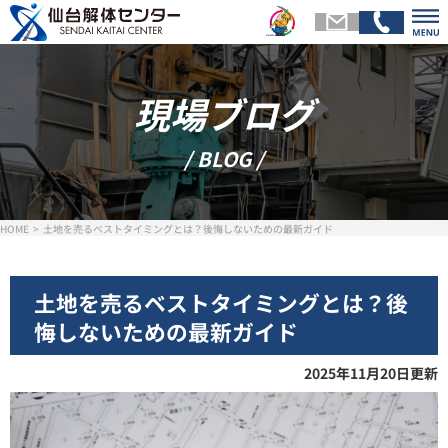
現場ブログ
トップページ
会社
/ BLOG /
解体メニュー
基礎
HOME
土地を売るベストタイミングとは？後悔しないための最新ガイド
スタッフ紹介
施工
土地を売るベストタイミングとは？後
悔しないための最新ガイド
お客様の声
現場ブ
2025年11月20日更新
お問い合わせ