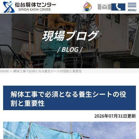
現場ブログ
トップページ
会社
/ BLOG /
解体メニュー
基礎
HOME
解体工事で必須となる養生シートの役割と重要性
スタッフ紹介
施工
解体工事で必須となる養生シートの役
割と重要性
お客様の声
現場ブ
2026年07月31日更新
お問い合わせ