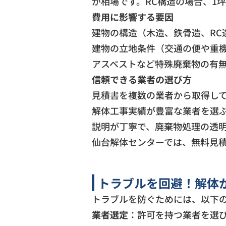
が相場です。RC構造の場合、1
費用に影響する要因
建物の構造（木造、鉄骨造、RC
建物の立地条件（交通の便や重
アスベストなど特殊廃棄物の有
信頼できる業者の選び方
見積書を複数の業者から取得し
解体工事実績が豊富な業者を選
説明が丁寧で、廃棄物処理の透
仙台解体センターでは、無料見
トラブルを回避！解体
トラブルを防ぐためには、以下
業者選定
：許可を持つ業者を選