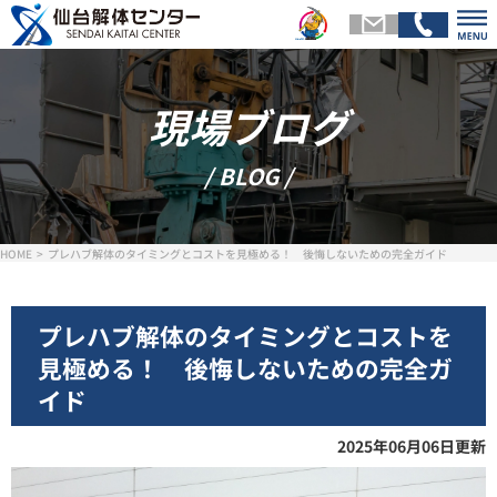
現場ブログ
トップページ
会社
/ BLOG /
解体メニュー
基礎
HOME
プレハブ解体のタイミングとコストを見極める！ 後悔しないための完全ガイド
スタッフ紹介
施工
プレハブ解体のタイミングとコストを
見極める！ 後悔しないための完全ガ
お客様の声
現場ブ
イド
2025年06月06日更新
お問い合わせ