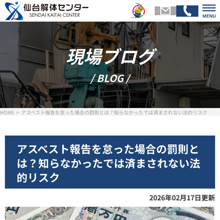
現場ブログ
トップページ
会社
/ BLOG /
解体メニュー
基礎
HOME
アスベスト報告を怠った場合の罰則とは？知らなかったでは済まされない法的リスク
スタッフ紹介
施工
アスベスト報告を怠った場合の罰則と
は？知らなかったでは済まされない法
お客様の声
現場ブ
的リスク
2026年02月17日更新
お問い合わせ